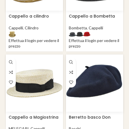
Cappello a cilindro
Cappello a Bombetta
paglia
basic feltro di lana
Cappelli
,
Cilindro
Bombetta
,
Cappelli
Effettua il login per vedere il
Effettua il login per vedere il
prezzo
prezzo
Cappello a Magiostrina
Berretto basco Don
Cannotto Boater Hat
Matteo/Francia
MELEGARI
,
Cappelli
Baschi