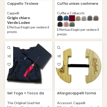
Cappello Tirolese
Cuffia unisex cashmere
modello originale
con risvolto Verona
Waldhut
Cappelli
Cuffie e Colbacchi
Grigio chiaro
Verde Loden
Effettua il login per vedere il
Effettua il login per vedere il
prezzo
prezzo
Set Toga + Tocco da
Allargacappelli forma
Laurea
per cappello in legno
naturale
The Original Grad Hat
Accessori
,
Cappelli