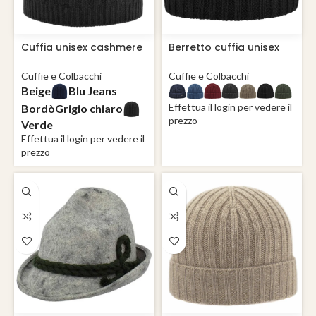
Cuffia unisex cashmere
Berretto cuffia unisex
senza risvolto Padova
pura lana Milano
Cuffie e Colbacchi
Cuffie e Colbacchi
Beige
Blu Jeans
Effettua il login per vedere il
Bordò
Grigio chiaro
prezzo
Verde
Effettua il login per vedere il
prezzo