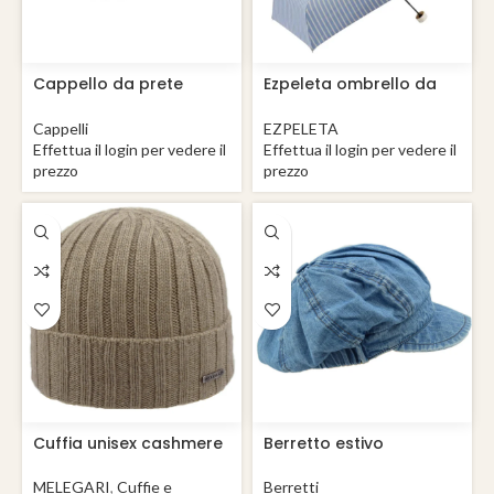
Cappello da prete
Ezpeleta ombrello da
Saturno Romano Lapin
sole UPF 50+ Sombrilla
confezione da 8
Cappelli
EZPELETA
ombrelli
Effettua il login per vedere il
Effettua il login per vedere il
prezzo
prezzo
Cuffia unisex cashmere
Berretto estivo
con risvolto Trento
Newsboy cotone Carra
Denim
MELEGARI
,
Cuffie e
Berretti