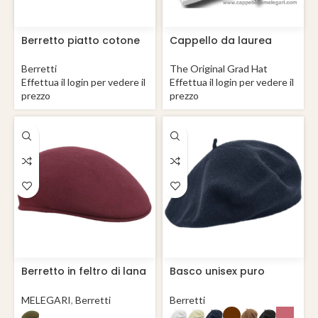
Berretto piatto cotone
Cappello da laurea
Tivoli
Tocco Graduation The
Original Grad Hat
Berretti
The Original Grad Hat
Effettua il login per vedere il
Effettua il login per vedere il
prezzo
prezzo
Berretto in feltro di lana
Basco unisex puro
Felt Cap Giaveno
cotone
MELEGARI
,
Berretti
Berretti