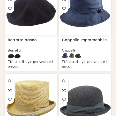
Berretto basco
Cappello impermeabile
popolare operaio
donna Lugano
piatto 24 cm Pino
Berretti
Cappelli
Effettua il login per vedere il
Effettua il login per vedere il
prezzo
prezzo