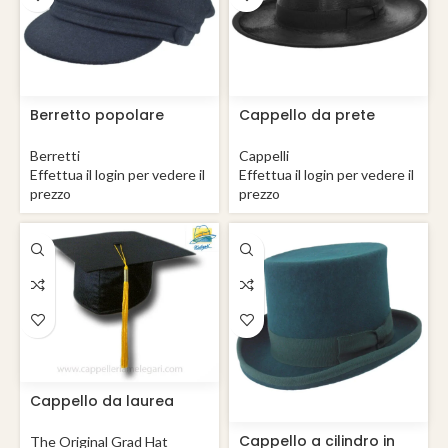
Berretto popolare
Cappello da prete
marinaio Genova
Saturno Romano
Melusine extra
Berretti
Cappelli
Effettua il login per vedere il
Effettua il login per vedere il
prezzo
prezzo
Cappello da laurea
“Tocco” College Grad
Hat
Cappello a cilindro in
The Original Grad Hat