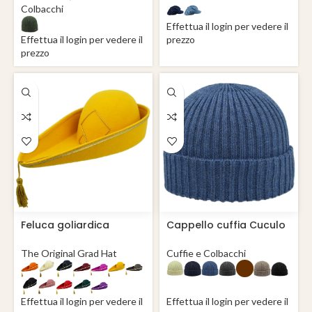
Colbacchi
Effettua il login per vedere il
Effettua il login per vedere il
prezzo
prezzo
Feluca goliardica
Cappello cuffia Cuculo
cappello universitario
pura lana merino extra
Como
The Original Grad Hat
Cuffie e Colbacchi
Effettua il login per vedere il
Effettua il login per vedere il