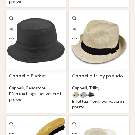
prezzo
Cappello Bucket
Cappello trilby pseudo
impermeabile Regen
panama Bogart
Polar
Cappelli
,
Pescatore
Cappelli
,
Trilby
Effettua il login per vedere il
prezzo
Effettua il login per vedere il
prezzo