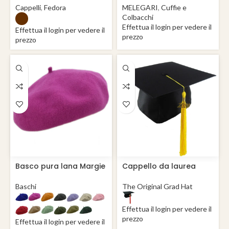
Spessore Lana Merino
Cappelli
,
Fedora
MELEGARI
,
Cuffie e
Colbacchi
Effettua il login per vedere il
Effettua il login per vedere il
prezzo
prezzo
Basco pura lana Margie
Cappello da laurea
“Tocco” Basic Grad Hat
Baschi
The Original Grad Hat
Effettua il login per vedere il
prezzo
Effettua il login per vedere il