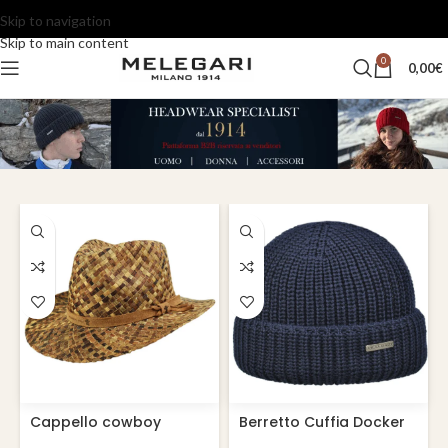
Skip to navigation
Skip to main content
0
0,00
€
Cappello cowboy
Berretto Cuffia Docker
Paglia Barzio
Northdock a Doppio