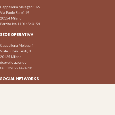
Cappelleria Melegari SAS
Via Paolo Sarpi, 19
20154 Milano
Partita Iva 11014540154
SEDE OPERATIVA
Cappelleria Melegari
Viale Fulvio Testi, 8
20125 Milano
riceve le aziende
tel. +390291474901
SOCIAL NETWORKS
Follow us on Instagram
Follow us on Facebook
Cappelleria Melegari SAS - A Milano, Italia dal 1914
- Sede Legale: via Paolo Sarpi 19,
20154 Milano partita iva 11014540154 | Sede Operativa: Viale Fulvio Testi 8, 20125 Milano