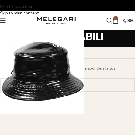
Skip to navigation
Skip to main content
0
0,00
€
IMPERMEABILI
Categories
Home
MELEGARI
IMPERMEABILI
Non è stato trovato nessun prodotto che corrisponde alla tua
selezione.